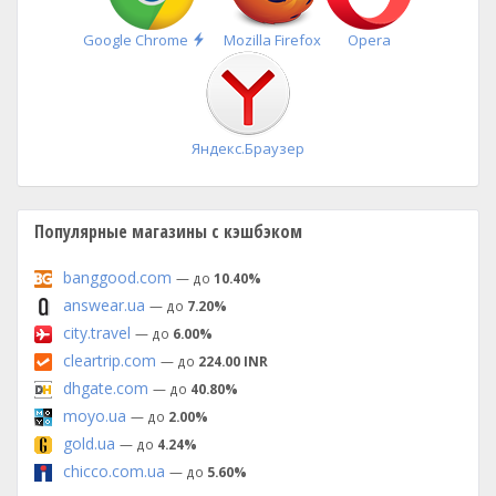
Быстрая
Google Chrome
Mozilla Firefox
Opera
установка
Яндекс.Браузер
Популярные магазины с кэшбэком
banggood.com
— до
10.40%
answear.ua
— до
7.20%
city.travel
— до
6.00%
cleartrip.com
— до
224.00 INR
dhgate.com
— до
40.80%
moyo.ua
— до
2.00%
gold.ua
— до
4.24%
chicco.com.ua
— до
5.60%