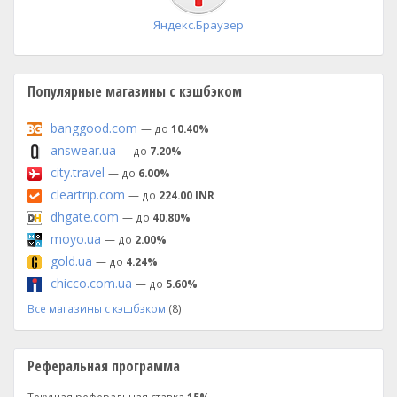
Яндекс.Браузер
Популярные магазины с кэшбэком
banggood.com
— до
10.40%
answear.ua
— до
7.20%
city.travel
— до
6.00%
cleartrip.com
— до
224.00 INR
dhgate.com
— до
40.80%
moyo.ua
— до
2.00%
gold.ua
— до
4.24%
chicco.com.ua
— до
5.60%
Все магазины с кэшбэком
(8)
Реферальная программа