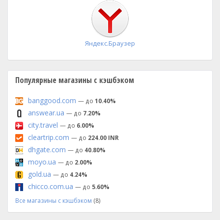
установка
Яндекс.Браузер
Популярные магазины с кэшбэком
banggood.com
— до
10.40%
answear.ua
— до
7.20%
city.travel
— до
6.00%
cleartrip.com
— до
224.00 INR
dhgate.com
— до
40.80%
moyo.ua
— до
2.00%
gold.ua
— до
4.24%
chicco.com.ua
— до
5.60%
Все магазины с кэшбэком
(8)