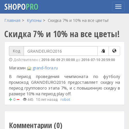
SHOPO
PRO
Перейти
Главная
Купоны
Скидка 7% и 10% на все цветы!
к
Скидка 7% и 10% на все цветы!
основному
содержанию
Код
Действителен с
2016-06-09 21:00:00
до
2016-07-10 20:59:00
Магазин
grand-flora.ru
В период проведения чемпионата по футболу
промокод GRANDEURO2016 предоставляет скидку на
период группового этапа 7%, и с повышенную скидку в
размере 10% на период play off.
0
445
10 лет назад
robot
Комментарии (0)