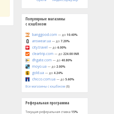
Популярные магазины
с кэшбэком
banggood.com
— до
10.40%
answear.ua
— до
7.20%
city.travel
— до
6.00%
cleartrip.com
— до
224.00 INR
dhgate.com
— до
40.80%
moyo.ua
— до
2.00%
gold.ua
— до
4.24%
chicco.com.ua
— до
5.60%
Все магазины с кэшбэком
(8)
Реферальная программа
Текущая реферальная ставка
15%