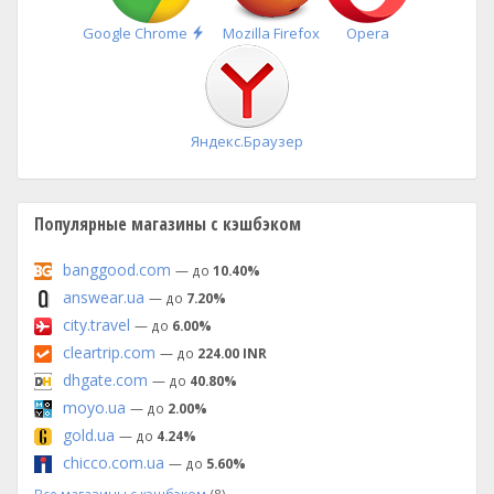
Быстрая
Google Chrome
Mozilla Firefox
Opera
установка
Яндекс.Браузер
Популярные магазины с кэшбэком
banggood.com
— до
10.40%
answear.ua
— до
7.20%
city.travel
— до
6.00%
cleartrip.com
— до
224.00 INR
dhgate.com
— до
40.80%
moyo.ua
— до
2.00%
gold.ua
— до
4.24%
chicco.com.ua
— до
5.60%