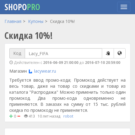
SHOPO
PRO
Перейти
Главная
Купоны
Скидка 10%!
к
Скидка 10%!
основному
содержанию
Код
Действителен с
2016-06-09 21:00:00
до
2016-07-10 20:59:00
Магазин
lacywear.ru
Требуется ввод промо-кода; Промокод действует на
весь товар, даже на товар со скидками и товар из
каталога "Распродажа" Можно применить только один
промокод. Два промо-кода одновременно не
применяются. В заказах на сумму от 15 тыс. рублей
скидка по промокоду не применяется.
0
413
10 лет назад
robot