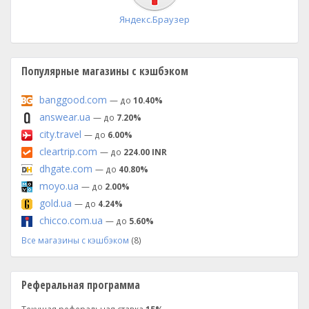
Яндекс.Браузер
Популярные магазины с кэшбэком
banggood.com
— до
10.40%
answear.ua
— до
7.20%
city.travel
— до
6.00%
cleartrip.com
— до
224.00 INR
dhgate.com
— до
40.80%
moyo.ua
— до
2.00%
gold.ua
— до
4.24%
chicco.com.ua
— до
5.60%
Все магазины с кэшбэком
(8)
Реферальная программа