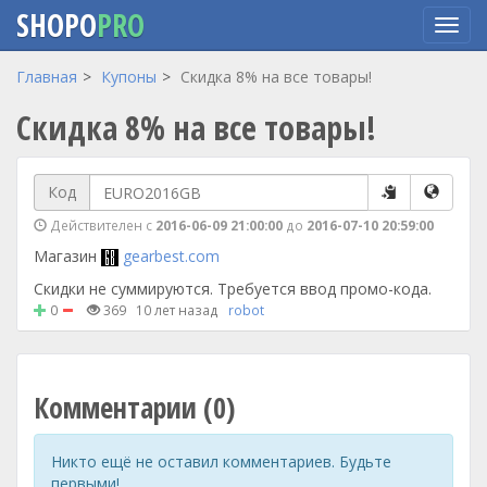
SHOPO
PRO
Перейти
Главная
Купоны
Скидка 8% на все товары!
к
Скидка 8% на все товары!
основному
содержанию
Код
Действителен с
2016-06-09 21:00:00
до
2016-07-10 20:59:00
Магазин
gearbest.com
Скидки не суммируются. Требуется ввод промо-кода.
0
369
10 лет назад
robot
Комментарии (0)
Никто ещё не оставил комментариев. Будьте
первыми!