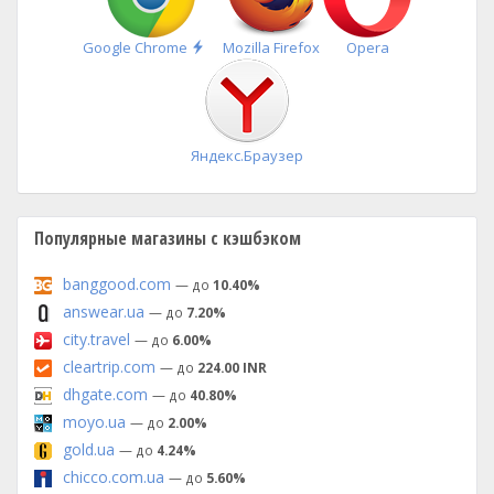
Быстрая
Google Chrome
Mozilla Firefox
Opera
установка
Яндекс.Браузер
Популярные магазины с кэшбэком
banggood.com
— до
10.40%
answear.ua
— до
7.20%
city.travel
— до
6.00%
cleartrip.com
— до
224.00 INR
dhgate.com
— до
40.80%
moyo.ua
— до
2.00%
gold.ua
— до
4.24%
chicco.com.ua
— до
5.60%