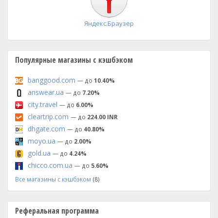
Яндекс.Браузер
Популярные магазины с кэшбэком
banggood.com
— до
10.40%
answear.ua
— до
7.20%
city.travel
— до
6.00%
cleartrip.com
— до
224.00 INR
dhgate.com
— до
40.80%
moyo.ua
— до
2.00%
gold.ua
— до
4.24%
chicco.com.ua
— до
5.60%
Все магазины с кэшбэком
(8)
Реферальная программа