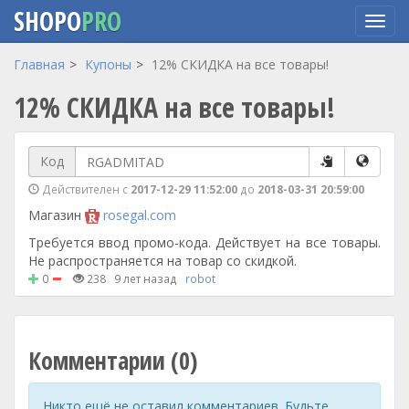
SHOPO
PRO
Перейти
Главная
Купоны
12% СКИДКА на все товары!
к
12% СКИДКА на все товары!
основному
содержанию
Код
Действителен с
2017-12-29 11:52:00
до
2018-03-31 20:59:00
Магазин
rosegal.com
Требуется ввод промо-кода. Действует на все товары.
Не распространяется на товар со скидкой.
0
238
9 лет назад
robot
Комментарии (0)
Никто ещё не оставил комментариев. Будьте