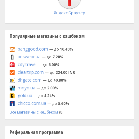
Яндекс.Браузер
Популярные магазины с кэшбэком
banggood.com
— до
10.40%
answear.ua
— до
7.20%
city.travel
— до
6.00%
cleartrip.com
— до
224.00 INR
dhgate.com
— до
40.80%
moyo.ua
— до
2.00%
gold.ua
— до
4.24%
chicco.com.ua
— до
5.60%
Все магазины с кэшбэком
(8)
Реферальная программа