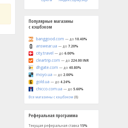
Популярные магазины
с кэшбэком
banggood.com
— до
10.40%
answear.ua
— до
7.20%
city.travel
— до
6.00%
cleartrip.com
— до
224.00 INR
dhgate.com
— до
40.80%
moyo.ua
— до
2.00%
gold.ua
— до
4.24%
chicco.com.ua
— до
5.60%
Все магазины с кэшбэком
(8)
Реферальная программа
Текущая реферальная ставка
15%