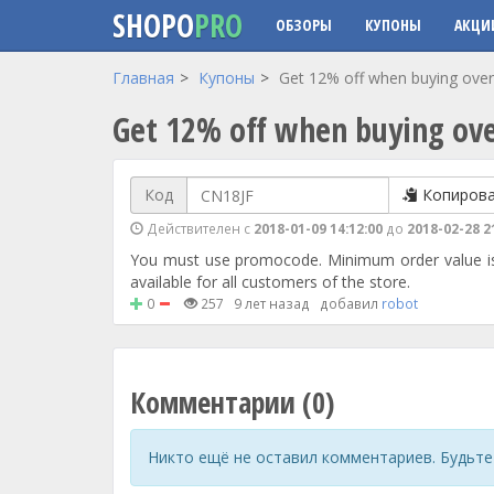
SHOPO
PRO
ОБЗОРЫ
КУПОНЫ
АКЦИ
Перейти к основному содержанию
Главная
Купоны
Get 12% off when buying ove
Get 12% off when buying ov
Код
Копиров
Действителен с
2018-01-09 14:12:00
до
2018-02-28 2
You must use promocode. Minimum order value is 
available for all customers of the store.
0
257
9 лет назад
добавил
robot
Комментарии (0)
Никто ещё не оставил комментариев. Будьте