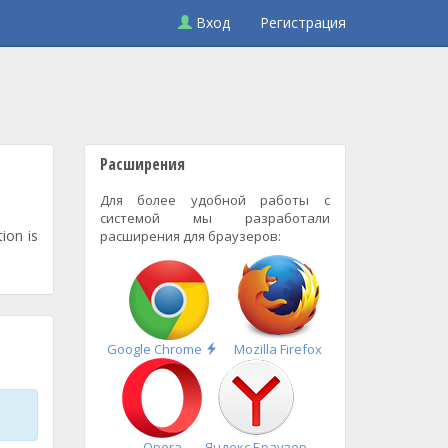
Вход
Регистрация
Расширения
Для более удобной работы с
системой мы разработали
ion is
расширения для браузеров:
Быстрая
Google Chrome
Mozilla Firefox
установка
Opera
Яндекс.Браузер