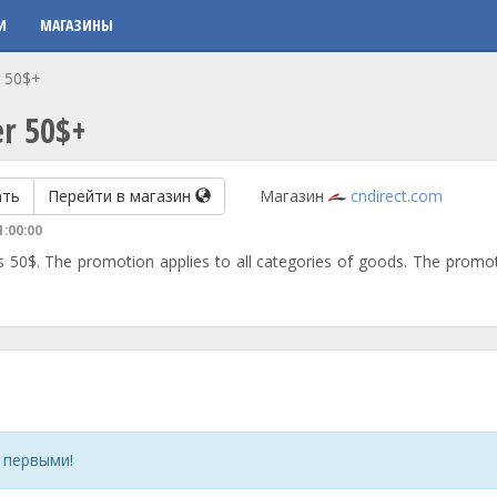
И
МАГАЗИНЫ
r 50$+
er 50$+
ать
Перейти в магазин
Магазин
cndirect.com
1:00:00
50$. The promotion applies to all categories of goods. The promot
 первыми!