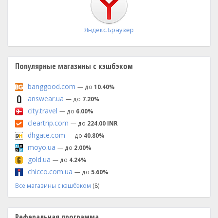
Яндекс.Браузер
Популярные магазины с кэшбэком
banggood.com
— до
10.40%
answear.ua
— до
7.20%
city.travel
— до
6.00%
cleartrip.com
— до
224.00 INR
dhgate.com
— до
40.80%
moyo.ua
— до
2.00%
gold.ua
— до
4.24%
chicco.com.ua
— до
5.60%
Все магазины с кэшбэком
(8)
Реферальная программа