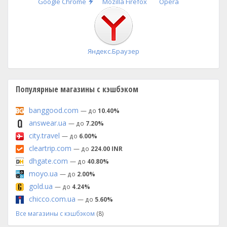
Быстрая
Google Chrome
Mozilla Firefox
Opera
установка
Яндекс.Браузер
Популярные магазины с кэшбэком
banggood.com
— до
10.40%
answear.ua
— до
7.20%
city.travel
— до
6.00%
cleartrip.com
— до
224.00 INR
dhgate.com
— до
40.80%
moyo.ua
— до
2.00%
gold.ua
— до
4.24%
chicco.com.ua
— до
5.60%
Все магазины с кэшбэком
(8)