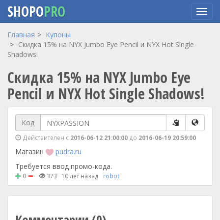
SHOPO
PRO
Перейти
Главная
Купоны
к
Скидка 15% на NYX Jumbo Eye Pencil и NYX Hot Single
основному
Shadows!
содержанию
Скидка 15% на NYX Jumbo Eye
Pencil и NYX Hot Single Shadows!
Код
Действителен с
2016-06-12 21:00:00
до
2016-06-19 20:59:00
Магазин
pudra.ru
Требуется ввод промо-кода.
0
373
10 лет назад
robot