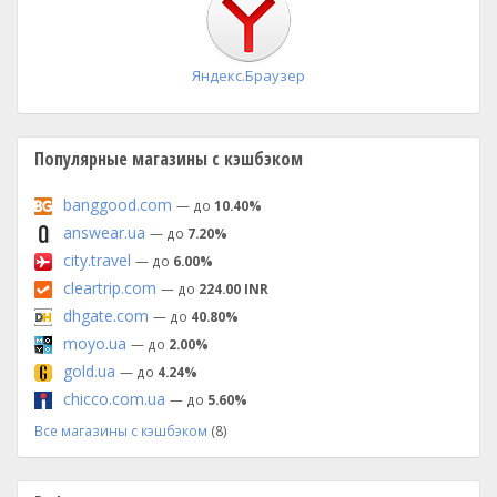
Яндекс.Браузер
Популярные магазины с кэшбэком
banggood.com
— до
10.40%
answear.ua
— до
7.20%
city.travel
— до
6.00%
cleartrip.com
— до
224.00 INR
dhgate.com
— до
40.80%
moyo.ua
— до
2.00%
gold.ua
— до
4.24%
chicco.com.ua
— до
5.60%
Все магазины с кэшбэком
(8)