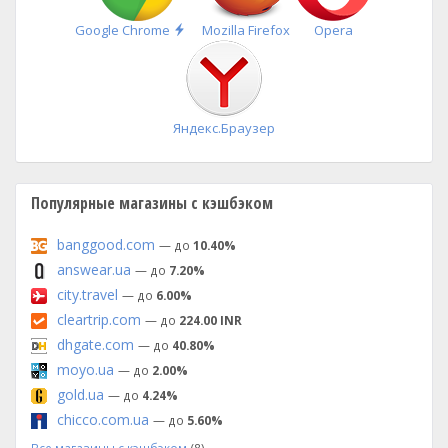
Быстрая
Google Chrome
Mozilla Firefox
Opera
установка
Яндекс.Браузер
Популярные магазины с кэшбэком
banggood.com
— до
10.40%
answear.ua
— до
7.20%
city.travel
— до
6.00%
cleartrip.com
— до
224.00 INR
dhgate.com
— до
40.80%
moyo.ua
— до
2.00%
gold.ua
— до
4.24%
chicco.com.ua
— до
5.60%