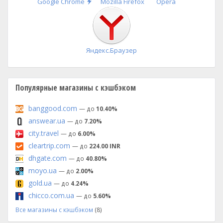
Быстрая
Google Chrome
Mozilla Firefox
Opera
установка
Яндекс.Браузер
Популярные магазины с кэшбэком
banggood.com
— до
10.40%
answear.ua
— до
7.20%
city.travel
— до
6.00%
cleartrip.com
— до
224.00 INR
dhgate.com
— до
40.80%
moyo.ua
— до
2.00%
gold.ua
— до
4.24%
chicco.com.ua
— до
5.60%
Все магазины с кэшбэком
(8)