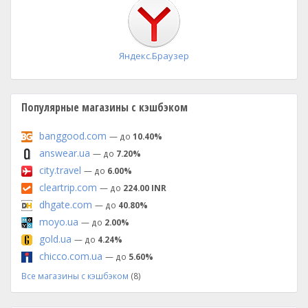
установка
Яндекс.Браузер
Популярные магазины с кэшбэком
banggood.com
— до
10.40%
answear.ua
— до
7.20%
city.travel
— до
6.00%
cleartrip.com
— до
224.00 INR
dhgate.com
— до
40.80%
moyo.ua
— до
2.00%
gold.ua
— до
4.24%
chicco.com.ua
— до
5.60%
Все магазины с кэшбэком
(8)