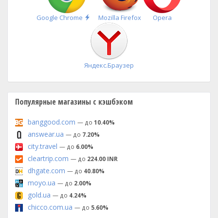
Быстрая
Google Chrome
Mozilla Firefox
Opera
установка
Яндекс.Браузер
Популярные магазины с кэшбэком
banggood.com
— до
10.40%
answear.ua
— до
7.20%
city.travel
— до
6.00%
cleartrip.com
— до
224.00 INR
dhgate.com
— до
40.80%
moyo.ua
— до
2.00%
gold.ua
— до
4.24%
chicco.com.ua
— до
5.60%