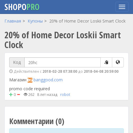
SHOPO
PRO
Перейти
Главная
Купоны
20% of Home Decor Loskii Smart Clock
к
20% of Home Decor Loskii Smart
основному
содержанию
Clock
Код
Действителен с
2018-02-28 07:38:00
до
2018-04-08 20:59:00
Магазин
banggood.com
promo code required
0
262
8 лет назад
robot
Комментарии (0)