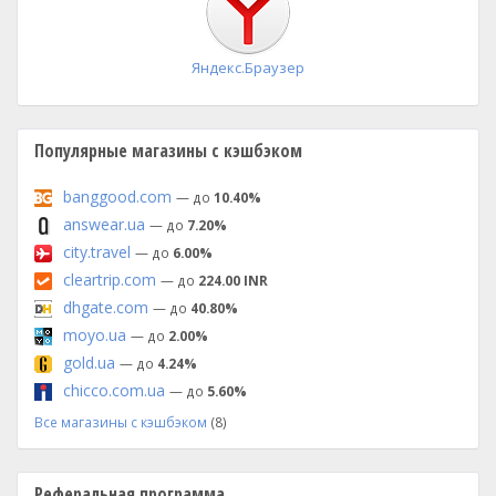
Яндекс.Браузер
Популярные магазины с кэшбэком
banggood.com
— до
10.40%
answear.ua
— до
7.20%
city.travel
— до
6.00%
cleartrip.com
— до
224.00 INR
dhgate.com
— до
40.80%
moyo.ua
— до
2.00%
gold.ua
— до
4.24%
chicco.com.ua
— до
5.60%
Все магазины с кэшбэком
(8)
Реферальная программа