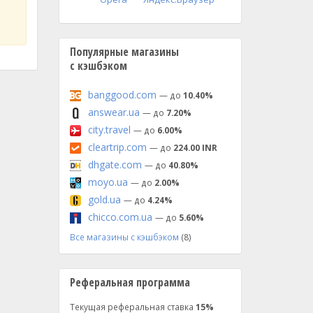
Популярные магазины
с кэшбэком
banggood.com
— до
10.40%
answear.ua
— до
7.20%
city.travel
— до
6.00%
cleartrip.com
— до
224.00 INR
dhgate.com
— до
40.80%
moyo.ua
— до
2.00%
gold.ua
— до
4.24%
chicco.com.ua
— до
5.60%
Все магазины с кэшбэком
(8)
Реферальная программа
Текущая реферальная ставка
15%