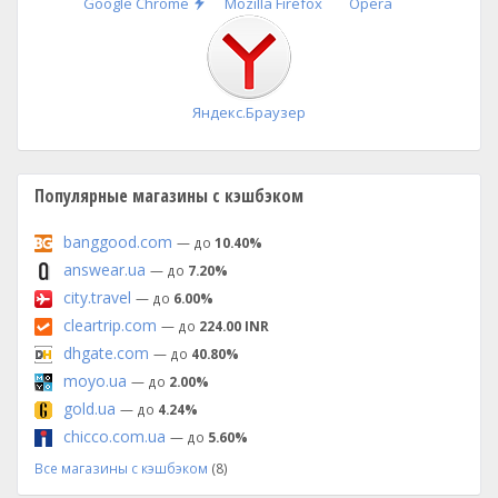
Быстрая
Google Chrome
Mozilla Firefox
Opera
установка
Яндекс.Браузер
Популярные магазины с кэшбэком
banggood.com
— до
10.40%
answear.ua
— до
7.20%
city.travel
— до
6.00%
cleartrip.com
— до
224.00 INR
dhgate.com
— до
40.80%
moyo.ua
— до
2.00%
gold.ua
— до
4.24%
chicco.com.ua
— до
5.60%
Все магазины с кэшбэком
(8)