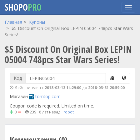
SHOPO
PRO
Перейти
Главная
Купоны
к
$5 Discount On Original Box LEPIN 05004 748pcs Star Wars
основному
Series!
содержанию
$5 Discount On Original Box LEPIN
05004 748pcs Star Wars Series!
Код
Действителен с
2018-03-13 14:29:00
до
2018-03-31 20:59:00
Магазин
tomtop.com
Coupon code is required. Limited on time.
0
239
8 лет назад
robot