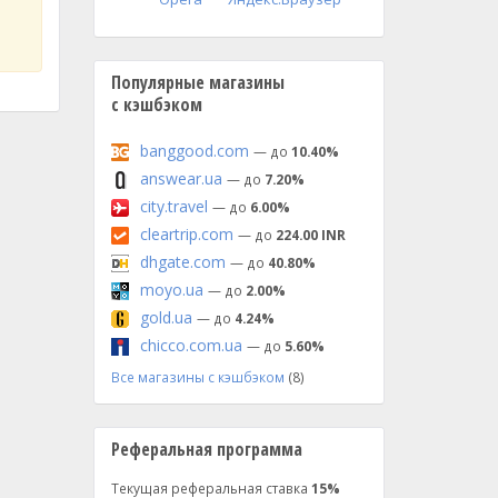
Популярные магазины
с кэшбэком
banggood.com
— до
10.40%
answear.ua
— до
7.20%
city.travel
— до
6.00%
cleartrip.com
— до
224.00 INR
dhgate.com
— до
40.80%
moyo.ua
— до
2.00%
gold.ua
— до
4.24%
chicco.com.ua
— до
5.60%
Все магазины с кэшбэком
(8)
Реферальная программа
Текущая реферальная ставка
15%