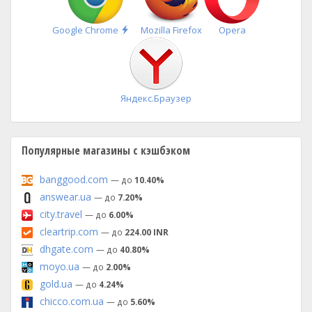
Быстрая
Google Chrome
Mozilla Firefox
Opera
установка
Яндекс.Браузер
Популярные магазины с кэшбэком
banggood.com
— до
10.40%
answear.ua
— до
7.20%
city.travel
— до
6.00%
cleartrip.com
— до
224.00 INR
dhgate.com
— до
40.80%
moyo.ua
— до
2.00%
gold.ua
— до
4.24%
chicco.com.ua
— до
5.60%