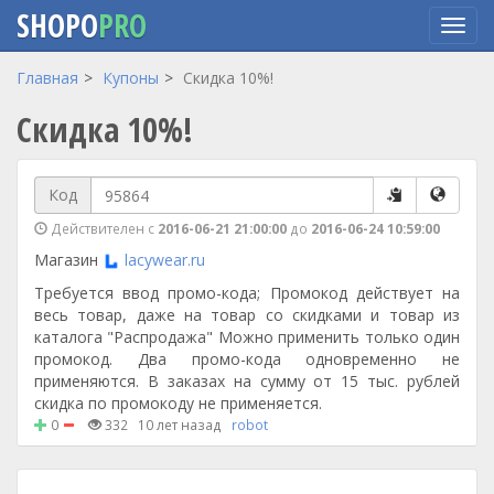
SHOPO
PRO
Перейти
Главная
Купоны
Скидка 10%!
к
Скидка 10%!
основному
содержанию
Код
Действителен с
2016-06-21 21:00:00
до
2016-06-24 10:59:00
Магазин
lacywear.ru
Требуется ввод промо-кода; Промокод действует на
весь товар, даже на товар со скидками и товар из
каталога "Распродажа" Можно применить только один
промокод. Два промо-кода одновременно не
применяются. В заказах на сумму от 15 тыс. рублей
скидка по промокоду не применяется.
0
332
10 лет назад
robot