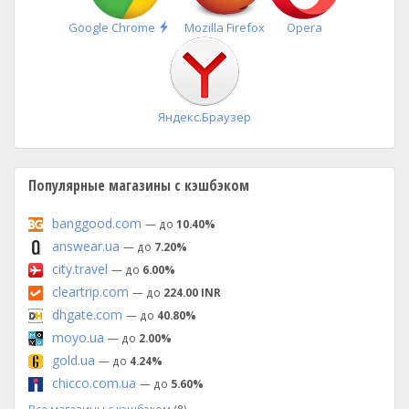
Быстрая
Google Chrome
Mozilla Firefox
Opera
установка
Яндекс.Браузер
Популярные магазины с кэшбэком
banggood.com
— до
10.40%
answear.ua
— до
7.20%
city.travel
— до
6.00%
cleartrip.com
— до
224.00 INR
dhgate.com
— до
40.80%
moyo.ua
— до
2.00%
gold.ua
— до
4.24%
chicco.com.ua
— до
5.60%