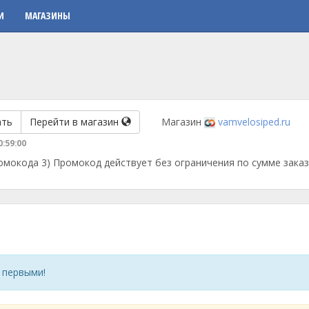
И
МАГАЗИНЫ
ать
Перейти в магазин
Магазин
vamvelosiped.ru
0:59:00
ромокода 3) Промокод действует без ограничения по сумме зака
 первыми!