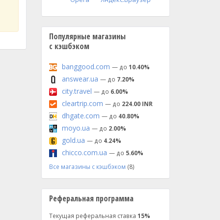
Популярные магазины
с кэшбэком
banggood.com
— до
10.40%
answear.ua
— до
7.20%
city.travel
— до
6.00%
cleartrip.com
— до
224.00 INR
dhgate.com
— до
40.80%
moyo.ua
— до
2.00%
gold.ua
— до
4.24%
chicco.com.ua
— до
5.60%
Все магазины с кэшбэком
(8)
Реферальная программа
Текущая реферальная ставка
15%