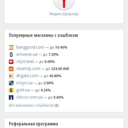
Яндекс.Браузер
Популярные магазины с кэшбэком
banggood.com
— до
10.40%
answear.ua
— до
7.20%
city.travel
— до
6.00%
cleartrip.com
— до
224.00 INR
dhgate.com
— до
40.80%
moyo.ua
— до
2.00%
gold.ua
— до
4.24%
chicco.com.ua
— до
5.60%
Все магазины с кэшбэком
(8)
Реферальная программа