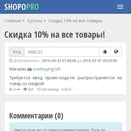
SHOPO
PRO
Перейти
Главная
Купоны
Скидка 10% на все товары!
к
Скидка 10% на все товары!
основному
содержанию
Код
Действителен с
2016-06-23 07:08:00
до
2016-07-01 20:59:00
Магазин
everbuying.net
Требуется ввод промо-кода.Не распространяется на
товар со скидкой
0
421
10 лет назад
robot
Комментарии (0)
Никто ещё не оставил комментариев. Будьте