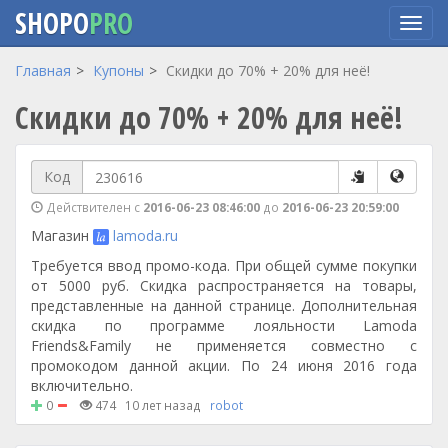
SHOPO
PRO
Перейти
Главная
Купоны
Скидки до 70% + 20% для неё!
к
Скидки до 70% + 20% для неё!
основному
содержанию
Код
Действителен с
2016-06-23 08:46:00
до
2016-06-23 20:59:00
Магазин
lamoda.ru
Требуется ввод промо-кода. При общей сумме покупки
от 5000 руб. Скидка распространяется на товары,
представленные на данной странице. Дополнительная
скидка по программе лояльности Lamoda
Friends&Family не применяется совместно с
промокодом данной акции. По 24 июня 2016 года
включительно.
0
474
10 лет назад
robot