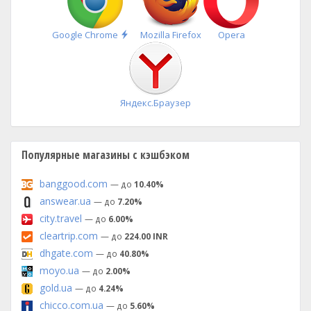
Быстрая
Google Chrome
Mozilla Firefox
Opera
установка
Яндекс.Браузер
Популярные магазины с кэшбэком
banggood.com
— до
10.40%
answear.ua
— до
7.20%
city.travel
— до
6.00%
cleartrip.com
— до
224.00 INR
dhgate.com
— до
40.80%
moyo.ua
— до
2.00%
gold.ua
— до
4.24%
chicco.com.ua
— до
5.60%