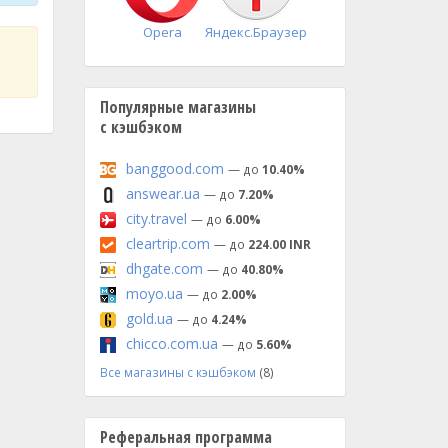
Opera
Яндекс.Браузер
Популярные магазины
с кэшбэком
banggood.com
— до
10.40%
answear.ua
— до
7.20%
city.travel
— до
6.00%
cleartrip.com
— до
224.00 INR
dhgate.com
— до
40.80%
moyo.ua
— до
2.00%
gold.ua
— до
4.24%
chicco.com.ua
— до
5.60%
Все магазины с кэшбэком
(8)
Реферальная программа