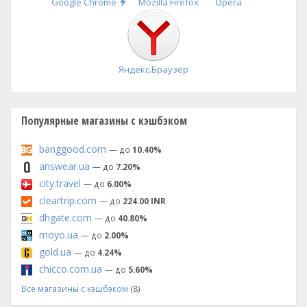
Быстрая
Google Chrome
Mozilla Firefox
Opera
установка
Яндекс.Браузер
Популярные магазины с кэшбэком
banggood.com
— до
10.40%
answear.ua
— до
7.20%
city.travel
— до
6.00%
cleartrip.com
— до
224.00 INR
dhgate.com
— до
40.80%
moyo.ua
— до
2.00%
gold.ua
— до
4.24%
chicco.com.ua
— до
5.60%
Все магазины с кэшбэком
(8)