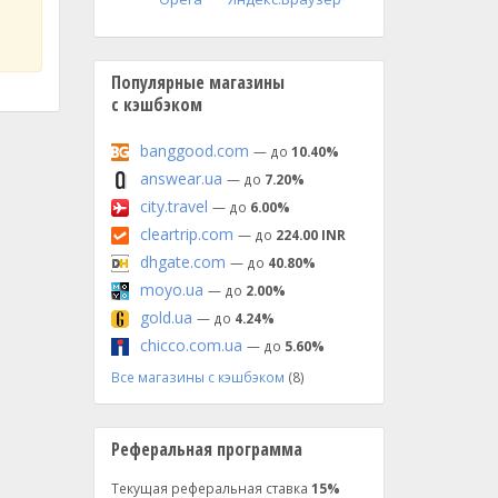
Популярные магазины
с кэшбэком
banggood.com
— до
10.40%
answear.ua
— до
7.20%
city.travel
— до
6.00%
cleartrip.com
— до
224.00 INR
dhgate.com
— до
40.80%
moyo.ua
— до
2.00%
gold.ua
— до
4.24%
chicco.com.ua
— до
5.60%
Все магазины с кэшбэком
(8)
Реферальная программа
Текущая реферальная ставка
15%