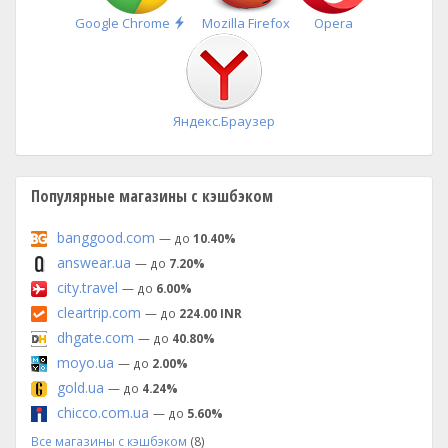
Быстрая
Google Chrome
Mozilla Firefox
Opera
установка
Яндекс.Браузер
Популярные магазины с кэшбэком
banggood.com
— до
10.40%
answear.ua
— до
7.20%
city.travel
— до
6.00%
cleartrip.com
— до
224.00 INR
dhgate.com
— до
40.80%
moyo.ua
— до
2.00%
gold.ua
— до
4.24%
chicco.com.ua
— до
5.60%
Все магазины с кэшбэком
(8)