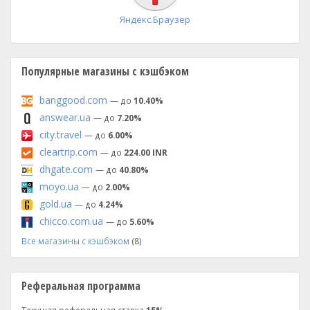
Яндекс.Браузер
Популярные магазины с кэшбэком
banggood.com
— до
10.40%
answear.ua
— до
7.20%
city.travel
— до
6.00%
cleartrip.com
— до
224.00 INR
dhgate.com
— до
40.80%
moyo.ua
— до
2.00%
gold.ua
— до
4.24%
chicco.com.ua
— до
5.60%
Все магазины с кэшбэком
(8)
Реферальная программа