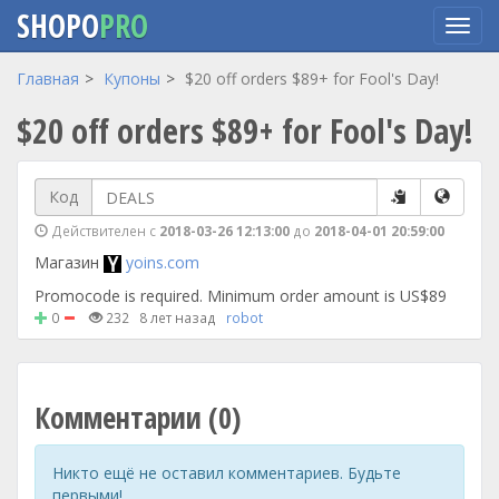
SHOPO
PRO
Перейти
Главная
Купоны
$20 off orders $89+ for Fool's Day!
к
$20 off orders $89+ for Fool's Day!
основному
содержанию
Код
Действителен с
2018-03-26 12:13:00
до
2018-04-01 20:59:00
Магазин
yoins.com
Promocode is required. Minimum order amount is US$89
0
232
8 лет назад
robot
Комментарии (0)
Никто ещё не оставил комментариев. Будьте
первыми!