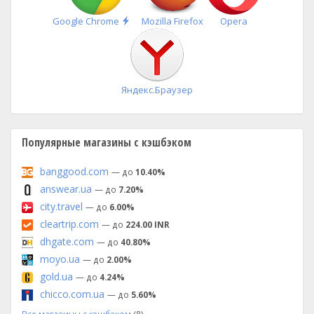
Быстрая
Google Chrome
Mozilla Firefox
Opera
установка
Яндекс.Браузер
Популярные магазины с кэшбэком
banggood.com
— до
10.40%
answear.ua
— до
7.20%
city.travel
— до
6.00%
cleartrip.com
— до
224.00 INR
dhgate.com
— до
40.80%
moyo.ua
— до
2.00%
gold.ua
— до
4.24%
chicco.com.ua
— до
5.60%