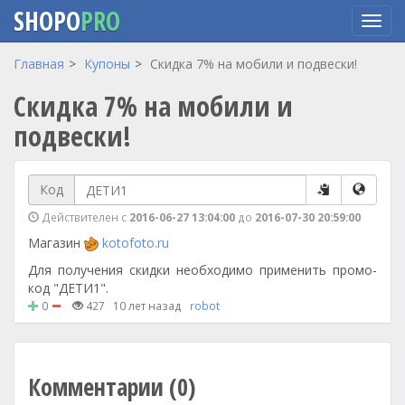
SHOPO
PRO
Перейти
Главная
Купоны
Скидка 7% на мобили и подвески!
к
Скидка 7% на мобили и
основному
содержанию
подвески!
Код
Действителен с
2016-06-27 13:04:00
до
2016-07-30 20:59:00
Магазин
kotofoto.ru
Для получения скидки необходимо применить промо-
код "ДЕТИ1".
0
427
10 лет назад
robot
Комментарии (0)