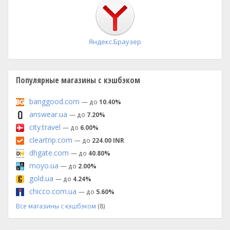
установка
Яндекс.Браузер
Популярные магазины с кэшбэком
banggood.com
— до
10.40%
answear.ua
— до
7.20%
city.travel
— до
6.00%
cleartrip.com
— до
224.00 INR
dhgate.com
— до
40.80%
moyo.ua
— до
2.00%
gold.ua
— до
4.24%
chicco.com.ua
— до
5.60%
Все магазины с кэшбэком
(8)