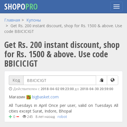
SHOPO
PRO
Перейти
Главная
Купоны
к
Get Rs. 200 instant discount, shop for Rs. 1500 & above. Use
основному
code BBICICIGT
содержанию
Get Rs. 200 instant discount, shop
for Rs. 1500 & above. Use code
BBICICIGT
Код
Действителен с
2018-04-02 09:23:00
до
2018-04-30 20:59:00
Магазин
bigbasket.com
All Tuesdays in April Once per user, valid on Tuesdays All
cities except Surat, Indore, Bhopal
0
245
8 лет назад
robot