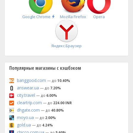
Быстрая
Google Chrome
Mozilla Firefox
Opera
установка
Яндекс.Браузер
Популярные магазины с кэшбэком
banggood.com
— до
10.40%
answear.ua
— до
7.20%
city.travel
— до
6.00%
cleartrip.com
— до
224.00 INR
dhgate.com
— до
40.80%
moyo.ua
— до
2.00%
gold.ua
— до
4.24%
chicco.com.ua
— до
5.60%