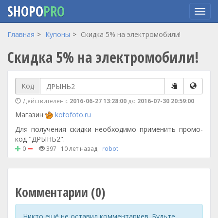
SHOPO
PRO
Перейти
Главная
Купоны
Скидка 5% на электромобили!
к
Скидка 5% на электромобили!
основному
содержанию
Код
Действителен с
2016-06-27 13:28:00
до
2016-07-30 20:59:00
Магазин
kotofoto.ru
Для получения скидки необходимо применить промо-
код "ДРЫНЬ2".
0
397
10 лет назад
robot
Комментарии (0)
Никто ещё не оставил комментариев. Будьте