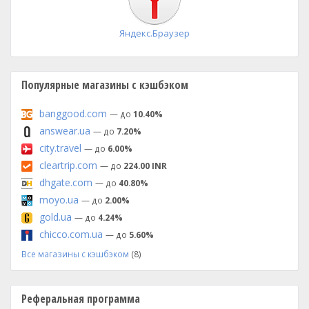
Яндекс.Браузер
Популярные магазины с кэшбэком
banggood.com
— до
10.40%
answear.ua
— до
7.20%
city.travel
— до
6.00%
cleartrip.com
— до
224.00 INR
dhgate.com
— до
40.80%
moyo.ua
— до
2.00%
gold.ua
— до
4.24%
chicco.com.ua
— до
5.60%
Все магазины с кэшбэком
(8)
Реферальная программа