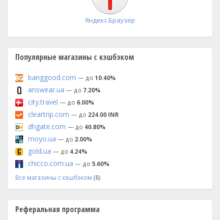
Яндекс.Браузер
Популярные магазины с кэшбэком
banggood.com
— до
10.40%
answear.ua
— до
7.20%
city.travel
— до
6.00%
cleartrip.com
— до
224.00 INR
dhgate.com
— до
40.80%
moyo.ua
— до
2.00%
gold.ua
— до
4.24%
chicco.com.ua
— до
5.60%
Все магазины с кэшбэком
(8)
Реферальная программа