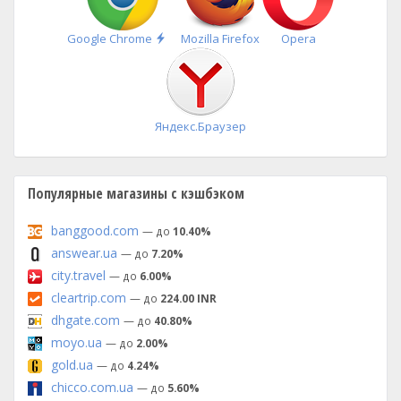
Быстрая
Google Chrome
Mozilla Firefox
Opera
установка
Яндекс.Браузер
Популярные магазины с кэшбэком
banggood.com
— до
10.40%
answear.ua
— до
7.20%
city.travel
— до
6.00%
cleartrip.com
— до
224.00 INR
dhgate.com
— до
40.80%
moyo.ua
— до
2.00%
gold.ua
— до
4.24%
chicco.com.ua
— до
5.60%