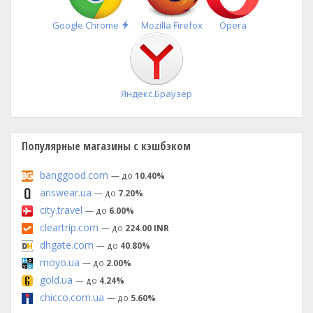
Быстрая
Google Chrome
Mozilla Firefox
Opera
установка
Яндекс.Браузер
Популярные магазины с кэшбэком
banggood.com
— до
10.40%
answear.ua
— до
7.20%
city.travel
— до
6.00%
cleartrip.com
— до
224.00 INR
dhgate.com
— до
40.80%
moyo.ua
— до
2.00%
gold.ua
— до
4.24%
chicco.com.ua
— до
5.60%