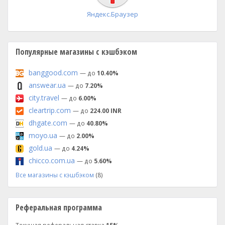
Яндекс.Браузер
Популярные магазины с кэшбэком
banggood.com
— до
10.40%
answear.ua
— до
7.20%
city.travel
— до
6.00%
cleartrip.com
— до
224.00 INR
dhgate.com
— до
40.80%
moyo.ua
— до
2.00%
gold.ua
— до
4.24%
chicco.com.ua
— до
5.60%
Все магазины с кэшбэком
(8)
Реферальная программа