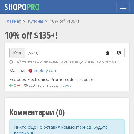
SHOPO
PRO
Перейти
Главная
Купоны
10% off $135+!
к
10% off $135+!
основному
содержанию
Код
Действителен с
2018-04-08 21:00:00
до
2018-04-15 20:59:00
Магазин
tidebuy.com
Excludes Electronics. Promo code is required.
0
229
8 лет назад
robot
Комментарии (0)
Никто ещё не оставил комментариев. Будьте
первыми!