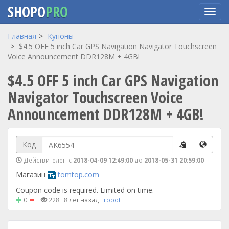
SHOPO
PRO
Перейти
Главная
Купоны
к
$4.5 OFF 5 inch Car GPS Navigation Navigator Touchscreen
основному
Voice Announcement DDR128M + 4GB!
содержанию
$4.5 OFF 5 inch Car GPS Navigation
Navigator Touchscreen Voice
Announcement DDR128M + 4GB!
Код
Действителен с
2018-04-09 12:49:00
до
2018-05-31 20:59:00
Магазин
tomtop.com
Coupon code is required. Limited on time.
0
228
8 лет назад
robot