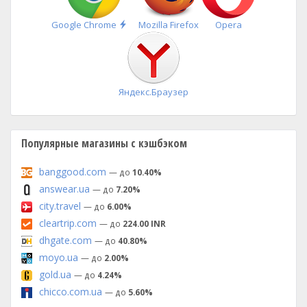
Быстрая
Google Chrome
Mozilla Firefox
Opera
установка
Яндекс.Браузер
Популярные магазины с кэшбэком
banggood.com
— до
10.40%
answear.ua
— до
7.20%
city.travel
— до
6.00%
cleartrip.com
— до
224.00 INR
dhgate.com
— до
40.80%
moyo.ua
— до
2.00%
gold.ua
— до
4.24%
chicco.com.ua
— до
5.60%