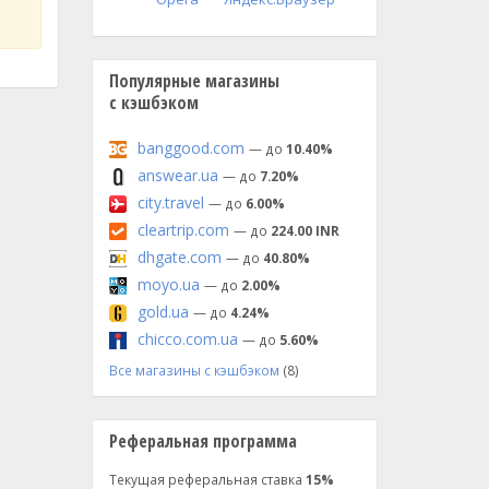
Популярные магазины
с кэшбэком
banggood.com
— до
10.40%
answear.ua
— до
7.20%
city.travel
— до
6.00%
cleartrip.com
— до
224.00 INR
dhgate.com
— до
40.80%
moyo.ua
— до
2.00%
gold.ua
— до
4.24%
chicco.com.ua
— до
5.60%
Все магазины с кэшбэком
(8)
Реферальная программа
Текущая реферальная ставка
15%