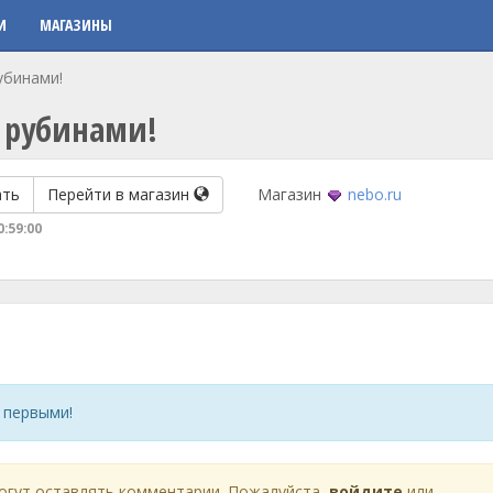
И
МАГАЗИНЫ
убинами!
 рубинами!
ать
Перейти в магазин
Магазин
nebo.ru
0:59:00
 первыми!
огут оставлять комментарии. Пожалуйста,
войдите
или