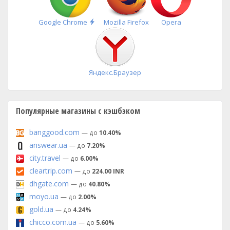
Быстрая
Google Chrome
Mozilla Firefox
Opera
установка
Яндекс.Браузер
Популярные магазины с кэшбэком
banggood.com
— до
10.40%
answear.ua
— до
7.20%
city.travel
— до
6.00%
cleartrip.com
— до
224.00 INR
dhgate.com
— до
40.80%
moyo.ua
— до
2.00%
gold.ua
— до
4.24%
chicco.com.ua
— до
5.60%