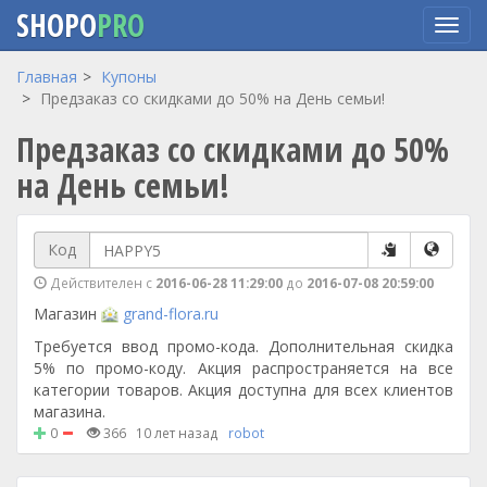
SHOPO
PRO
Перейти
Главная
Купоны
к
Предзаказ со скидками до 50% на День семьи!
основному
Предзаказ со скидками до 50%
содержанию
на День семьи!
Код
Действителен с
2016-06-28 11:29:00
до
2016-07-08 20:59:00
Магазин
grand-flora.ru
Требуется ввод промо-кода. Дополнительная скидка
5% по промо-коду. Акция распространяется на все
категории товаров. Акция доступна для всех клиентов
магазина.
0
366
10 лет назад
robot