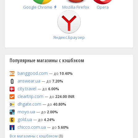
Быстрая
Google Chrome
Mozilla Firefox
Opera
установка
Яндекс.Браузер
Популярные магазины с кэшбэком
banggood.com
— до
10.40%
answear.ua
— до
7.20%
city.travel
— до
6.00%
cleartrip.com
— до
224.00 INR
dhgate.com
— до
40.80%
moyo.ua
— до
2.00%
gold.ua
— до
4.24%
chicco.com.ua
— до
5.60%
Все магазины с кэшбэком
(8)