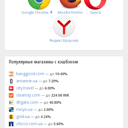
Быстрая
Google Chrome
Mozilla Firefox
Opera
установка
Яндекс.Браузер
Популярные магазины с кэшбэком
banggood.com
— до
10.40%
answear.ua
— до
7.20%
city.travel
— до
6.00%
cleartrip.com
— до
224.00 INR
dhgate.com
— до
40.80%
moyo.ua
— до
2.00%
gold.ua
— до
4.24%
chicco.com.ua
— до
5.60%