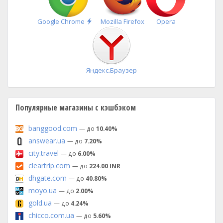
Быстрая
Google Chrome
Mozilla Firefox
Opera
установка
Яндекс.Браузер
Популярные магазины с кэшбэком
banggood.com
— до
10.40%
answear.ua
— до
7.20%
city.travel
— до
6.00%
cleartrip.com
— до
224.00 INR
dhgate.com
— до
40.80%
moyo.ua
— до
2.00%
gold.ua
— до
4.24%
chicco.com.ua
— до
5.60%