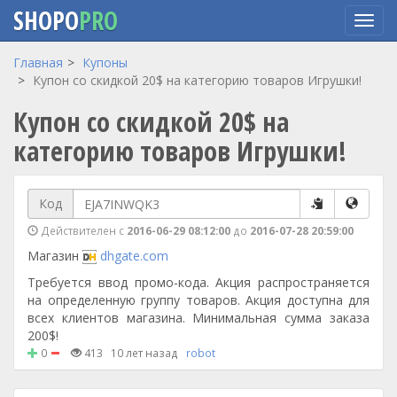
SHOPO
PRO
Перейти
Главная
Купоны
к
Купон со скидкой 20$ на категорию товаров Игрушки!
основному
Купон со скидкой 20$ на
содержанию
категорию товаров Игрушки!
Код
Действителен с
2016-06-29 08:12:00
до
2016-07-28 20:59:00
Магазин
dhgate.com
Требуется ввод промо-кода. Акция распространяется
на определенную группу товаров. Акция доступна для
всех клиентов магазина. Минимальная сумма заказа
200$!
0
413
10 лет назад
robot