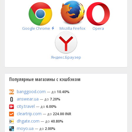
Быстрая
Google Chrome
Mozilla Firefox
Opera
установка
Яндекс.Браузер
Популярные магазины с кэшбэком
banggood.com
— до
10.40%
answear.ua
— до
7.20%
city.travel
— до
6.00%
cleartrip.com
— до
224.00 INR
dhgate.com
— до
40.80%
moyo.ua
— до
2.00%