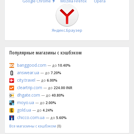
Быстрая
Google Chrome
Mozilla Firefox
Opera
установка
Яндекс.Браузер
Популярные магазины с кэшбэком
banggood.com
— до
10.40%
answear.ua
— до
7.20%
city.travel
— до
6.00%
cleartrip.com
— до
224.00 INR
dhgate.com
— до
40.80%
moyo.ua
— до
2.00%
gold.ua
— до
4.24%
chicco.com.ua
— до
5.60%
Все магазины с кэшбэком
(8)