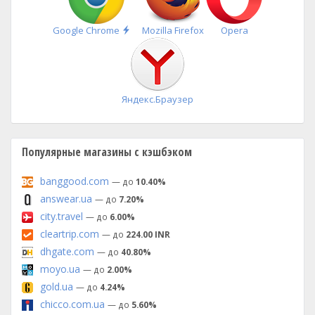
Быстрая
Google Chrome
Mozilla Firefox
Opera
установка
Яндекс.Браузер
Популярные магазины с кэшбэком
banggood.com
— до
10.40%
answear.ua
— до
7.20%
city.travel
— до
6.00%
cleartrip.com
— до
224.00 INR
dhgate.com
— до
40.80%
moyo.ua
— до
2.00%
gold.ua
— до
4.24%
chicco.com.ua
— до
5.60%