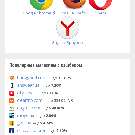
Быстрая
Google Chrome
Mozilla Firefox
Opera
установка
Яндекс.Браузер
Популярные магазины с кэшбэком
banggood.com
— до
10.40%
answear.ua
— до
7.20%
city.travel
— до
6.00%
cleartrip.com
— до
224.00 INR
dhgate.com
— до
40.80%
moyo.ua
— до
2.00%
gold.ua
— до
4.24%
chicco.com.ua
— до
5.60%