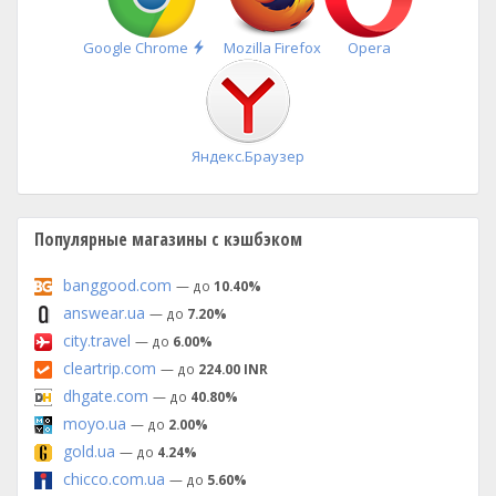
Быстрая
Google Chrome
Mozilla Firefox
Opera
установка
Яндекс.Браузер
Популярные магазины с кэшбэком
banggood.com
— до
10.40%
answear.ua
— до
7.20%
city.travel
— до
6.00%
cleartrip.com
— до
224.00 INR
dhgate.com
— до
40.80%
moyo.ua
— до
2.00%
gold.ua
— до
4.24%
chicco.com.ua
— до
5.60%